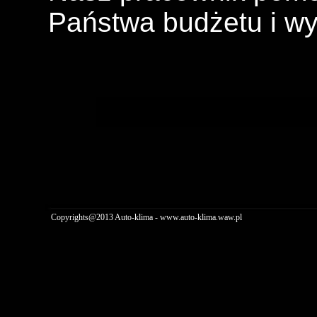
Państwa budżetu i w
W zakresie
Copyrights@2013 Auto-klima - www.auto-klima.waw.pl
› wymianę opon na felga
› wymiana opon tupu R